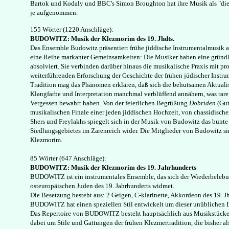
Bartok und Kodaly und BBC's Simon Broughton hat ihre Musik als "die 
je aufgenommen.
155 Wörter (1220 Anschläge):
BUDOWITZ: Musik der Klezmorim des 19. Jhdts.
Das Ensemble Budowitz präsentiert frühe jiddische Instrumentalmusik a
eine Reihe markanter Gemeinsamkeiten: Die Musiker haben eine gründl
absolviert. Sie verbinden darüber hinaus die musikalische Praxis mit pr
weiterführenden Erforschung der Geschichte der frühen jüdischer Instr
Tradition mag das Phänomen erklären, daß sich die behutsamen Aktuali
Klangfarbe und Interpretation manchmal verblüffend annähern, was rar
Vergessen bewahrt haben. Von der feierlichen Begrüßung
Dobriden
(Gut
musikalischen Finale einer jeden jiddischen Hochzeit, von chassidisch
Shers und Freylakhs spiegelt sich in der Musik von Budowitz das bunt
Siedlungsgebietes im Zarenreich wider. Die Mitglieder von Budowitz s
Klezmorim.
85 Wörter (647 Anschläge):
BUDOWITZ: Musik der Klezmorim des 19. Jahrhunderts
BUDOWITZ ist ein instrumentales Ensemble, das sich der Wiederbelebu
osteuropäischen Juden des 19. Jahrhunderts widmet.
Die Besetzung besteht aus: 2 Geigen, C-klarinette, Akkordeon des 19. Jh
BUDOWITZ hat einen speziellen Stil entwickelt um dieser unüblichen I
Das Repertoire von BUDOWITZ besteht hauptsächlich aus Musikstücken
dabei um Stile und Gattungen der frühen Klezmertradition, die bisher als