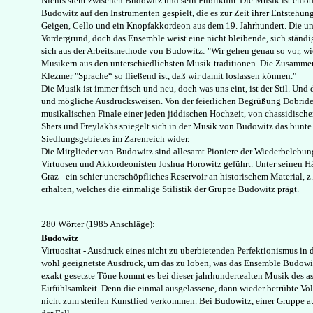
Nichts steht zwischen Budowitz und sein Publikum. Die Musik ist emoti
Budowitz auf den Instrumenten gespielt, die es zur Zeit ihrer Entstehun
Geigen, Cello und ein Knopfakkordeon aus dem 19. Jahrhundert. Die un
Vordergrund, doch das Ensemble weist eine nicht bleibende, sich ständig
sich aus der Arbeitsmethode von Budowitz: "Wir gehen genau so vor, wie
Musikern aus den unterschiedlichsten Musik-traditionen. Die Zusammens
Klezmer "Sprache“ so fließend ist, daß wir damit loslassen können."
Die Musik ist immer frisch und neu, doch was uns eint, ist der Stil. Und
und mögliche Ausdrucksweisen. Von der feierlichen Begrüßung Dobride
musikalischen Finale einer jeden jiddischen Hochzeit, von chassidisch
Shers und Freylakhs spiegelt sich in der Musik von Budowitz das bunt
Siedlungsgebietes im Zarenreich wider.
Die Mitglieder von Budowitz sind allesamt Pioniere der Wiederbelebu
Virtuosen und Akkordeonisten Joshua Horowitz geführt. Unter seinen H
Graz - ein schier unerschöpfliches Reservoir an historischem Material, 
erhalten, welches die einmalige Stilistik der Gruppe Budowitz prägt.
280 Wörter (1985 Anschläge):
Budowitz
Virtuositat - Ausdruck eines nicht zu uberbietenden Perfektionismus in 
wohl geeignetste Ausdruck, um das zu loben, was das Ensemble Budowit
exakt gesetzte Töne kommt es bei dieser jahrhundertealten Musik des a
Eirfühlsamkeit. Denn die einmal ausgelassene, dann wieder betrübte Vo
nicht zum sterilen Kunstlied verkommen. Bei Budowitz, einer Gruppe au