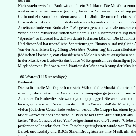
der Fall.
Nichts steht zwischen Budowitz und sein Publikum. Die Musik ist emot
wird es auf die Instrumente gespielt, die es zur Zeit seiner Entstehung g
Cello und ein Knopfakkordeon aus dem 19. Jhdt. Die unverfälschte schö
Ensemble weist einen nicht bleibenden ständig ändernde vielzahl an Arr
Arbeitsmethode von Budowitz: “Wir gehen genau so vor, wie unserer vor
verschiedene Musiktraditionen von überall. Die Zusammensetzung bleibt
“Sprache” so fliesend ist, daß wir damit loslassen können. Die Musik ist 
Und dieser Stil hat unendliche Schattierungen, Nuancen und mögliche 
Von der feierlichen Begrüßung
Dobriden
(Guten Tag) bis zum allerletz
jiddischen Hochzeit, von chassidischen Melodien bis zu ausgelassenen 
in der Musik von Budowitz das bunte Völkergemisch des damaligen jüdi
Mitglieder von Budowitz sind Pioniere der Wiederbelebung der Musik
160 Wörter (1115 Anschläge):
Budowitz
Die traditionelle Musik greift um sich. Während die Musikindustrie au
scheint, führt die Gruppe Budowitz eine Kampagne gegen anachronistis
Ausdruck für Budowitz - sie waren ja nie geplugged. Sie waren auch nie c
haben, sprechen von "reiner Emotion". Kein Wunder, daß die Musik, die s
vielen jüdischen Gemeninde verboten wurde. Die Gruppe hat einen hyp
bricht wortwörtliches emotionelle Hysterie bei ihrer Aufführungen aus. D
faches "Best Concert of the Year" beigestimmt und die Toronto "Globe an
performance" beschrieben. Ihre Forschungstätigkeiten würde von The Wa
Bartok und Kodaly und BBC's Simon Broughton hat ihre Musik als "die 