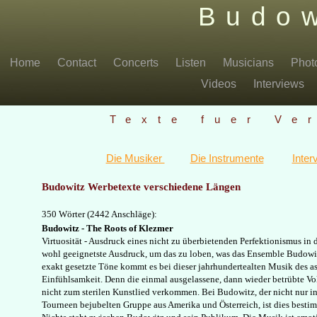
Budow
Home
Contact
Concerts
Listen
Musicians
Phot
Videos
Interviews
Texte fuer Ve
Die Musiker
Die Instrumente
Inte
Budowitz Werbetexte verschiedene Längen
350 Wörter (2442 Anschläge):
Budowitz - The Roots of Klezmer
Virtuosität - Ausdruck eines nicht zu überbietenden Perfektionismus in 
wohl geeignetste Ausdruck, um das zu loben, was das Ensemble Budowit
exakt gesetzte Töne kommt es bei dieser jahrhundertealten Musik des a
Einfühlsamkeit. Denn die einmal ausgelassene, dann wieder betrübte Vo
nicht zum sterilen Kunstlied verkommen. Bei Budowitz, der nicht nur in
Tourneen bejubelten Gruppe aus Amerika und Österreich, ist dies bestimm