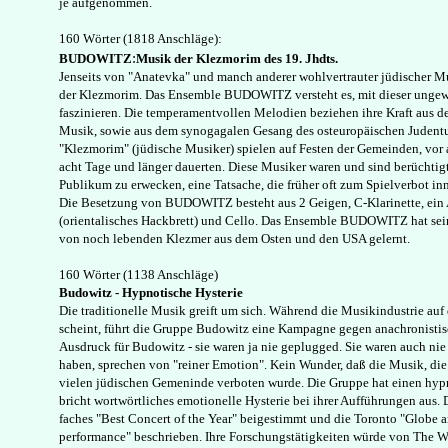
je aufgenommen.
160 Wörter (1818 Anschläge):
:
BUDOWITZ
Musik der Klezmorim des 19. Jhdts.
Jenseits von "Anatevka" und manch anderer wohlvertrauter jüdischer Musi
der Klezmorim. Das Ensemble BUDOWITZ versteht es, mit dieser ungew
faszinieren. Die temperamentvollen Melodien beziehen ihre Kraft aus d
Musik, sowie aus dem synogagalen Gesang des osteuropäischen Judentu
"Klezmorim" (jüdische Musiker) spielen auf Festen der Gemeinden, vor a
acht Tage und länger dauerten. Diese Musiker waren und sind berüchtigt
Publikum zu erwecken, eine Tatsache, die früher oft zum Spielverbot in
Die Besetzung von BUDOWITZ besteht aus 2 Geigen, C-Klarinette, ein 
(orientalisches Hackbrett) und Cello. Das Ensemble BUDOWITZ hat seine
von noch lebenden Klezmer aus dem Osten und den USA gelernt.
160 Wörter (1138 Anschläge)
Budowitz - Hypnotische Hysterie
Die traditionelle Musik greift um sich. Während die Musikindustrie au
scheint, führt die Gruppe Budowitz eine Kampagne gegen anachronistis
Ausdruck für Budowitz - sie waren ja nie geplugged. Sie waren auch nie c
haben, sprechen von "reiner Emotion". Kein Wunder, daß die Musik, die s
vielen jüdischen Gemeninde verboten wurde. Die Gruppe hat einen hyp
bricht wortwörtliches emotionelle Hysterie bei ihrer Aufführungen aus. D
faches "Best Concert of the Year" beigestimmt und die Toronto "Globe an
performance" beschrieben. Ihre Forschungstätigkeiten würde von The Wa