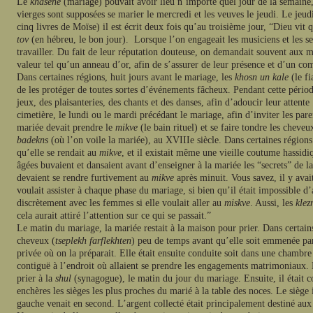
Le
khasene
(mariage) pouvait avoir lieu n’importe quel jour de la semaine,
vierges sont supposées se marier le mercredi et les veuves le jeudi. Le jeud
cinq livres de Moïse) il est écrit deux fois qu’au troisième jour, “Dieu vi
tov
(en hébreu, le bon jour). Lorsque l’on engageait les musiciens et les se
travailler. Du fait de leur réputation douteuse, on demandait souvent aux 
valeur tel qu’un anneau d’or, afin de s’assurer de leur présence et d’un c
Dans certaines régions, huit jours avant le mariage, les
khosn un kale
(le f
de les protéger de toutes sortes d’événements fâcheux. Pendant cette période
jeux, des plaisanteries, des chants et des danses, afin d’adoucir leur attente
cimetière, le lundi ou le mardi précédant le mariage, afin d’inviter les pa
mariée devait prendre le
mikve
(le bain rituel) et se faire tondre les chev
badekns
(où l’on voile la mariée), au XVIIIe siècle. Dans certaines régions
qu’elle se rendait au
mikve
, et il existait même une vieille coutume hassid
âgées buvaient et dansaient avant d’enseigner à la mariée les “secrets” de 
devaient se rendre furtivement au
mikve
après minuit. Vous savez, il y avai
voulait assister à chaque phase du mariage, si bien qu’il était impossible d’
discrètement avec les femmes si elle voulait aller au
miskve
. Aussi, les
kle
cela aurait attiré l’attention sur ce qui se passait.”
Le matin du mariage, la mariée restait à la maison pour prier. Dans certains
cheveux (
tseplekh farflekhten
) peu de temps avant qu’elle soit emmenée p
privée où on la préparait. Elle était ensuite conduite soit dans une chambre 
contiguë à l’endroit où allaient se prendre les engagements matrimoniaux.
prier à la
shul
(synagogue), le matin du jour du mariage. Ensuite, il était
enchères les sièges les plus proches du marié à la table des noces. Le siège 
gauche venait en second. L’argent collecté était principalement destiné aux