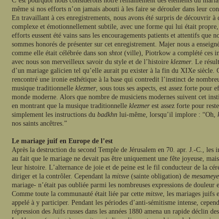
C’est pourquoi nous considérons notre remaniement des éléments du mariage
même si nos efforts n’on jamais abouti à les faire se dérouler dans leur con
En travaillant à ces enregistrements, nous avons été surpris de découvrir à 
complexe et émotionnellement subtile, avec une forme qui lui était propre
efforts eussent été vains sans les encouragements patients et attentifs qu
sommes honorés de présenter sur cet enregistrement. Majer nous a enseigné 
comme elle était célébrée dans son
shtot
(ville), Piotrkow a complété ces i
avec nous son merveilleux savoir du style et de l’histoire
klezmer
. Le résul
d’un mariage galicien tel qu’elle aurait pu exister à la fin du XIXe siècle.
rencontré une ironie esthétique à la base qui contredit l’instinct de nombr
musique traditionnelle
klezmer
, sous tous ses aspects, est assez forte pour
monde moderne. Alors que nombre de musiciens modernes suivent cet instin
en montrant que la musique traditionnelle
klezmer
est assez forte pour rest
simplement les instructions du
badkhn
lui-même, lorsqu’il implore : “Oh,
nos saints ancêtres.”
Le mariage juif en Europe de l’est
Après la destruction du second Temple de Jérusalem en 70. apr. J.-C., les 
au fait que le mariage ne devait pas être uniquement une fête joyeuse, mais
leur histoire. L’alternance de joie et de peine est le fil conducteur de la c
diriger et la contrôler. Cependant la
mitsve
(sainte obligation) de
mesameye
mariage- n’était pas oubliée parmi les nombreuses expressions de douleur e
Comme toute la communauté était liée par cette
mitsve
, les mariages juifs
appelé à y participer. Pendant les périodes d’anti-sémitisme intense, cependa
répression des Juifs russes dans les années 1880 amena un rapide déclin des