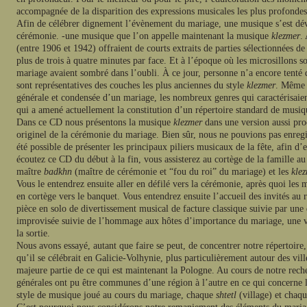
accompagnée de la disparition des expressions musicales les plus profondes q
Afin de célébrer dignement l’évènement du mariage, une musique s’est dév
cérémonie. -une musique que l’on appelle maintenant la musique
klezmer
.
(entre 1906 et 1942) offraient de courts extraits de parties sélectionnées de
plus de trois à quatre minutes par face. Et à l’époque où les microsillons
mariage avaient sombré dans l’oubli. À ce jour, personne n’a encore tenté d’
sont représentatives des couches les plus anciennes du style
klezmer
. Même s
générale et condensée d’un mariage, les nombreux genres qui caractérisaie
qui a amené actuellement la constitution d’un répertoire standard de musiq
Dans ce CD nous présentons la musique
klezmer
dans une version aussi pro
originel de la cérémonie du mariage. Bien sûr, nous ne pouvions pas enregist
été possible de présenter les principaux piliers musicaux de la fête, afin d’
écoutez ce CD du début à la fin, vous assisterez au cortège de la famille a
maître
badkhn
(maître de cérémonie et “fou du roi” du mariage) et les
kle
Vous le entendrez ensuite aller en défilé vers la cérémonie, après quoi les 
en cortège vers le banquet. Vous entendrez ensuite l’accueil des invités au 
pièce en solo de divertissement musical de facture classique suivie par une 
improvisée suivie de l’hommage aux hôtes d’importance du mariage, une va
la sortie.
Nous avons essayé, autant que faire se peut, de concentrer notre répertoire,
qu’il se célébrait en Galicie-Volhynie, plus particulièrement autour des vi
majeure partie de ce qui est maintenant la Pologne. Au cours de notre rech
générales ont pu être communes d’une région à l’autre en ce qui concerne la
style de musique joué au cours du mariage, chaque
shtetl
(village) et chaq