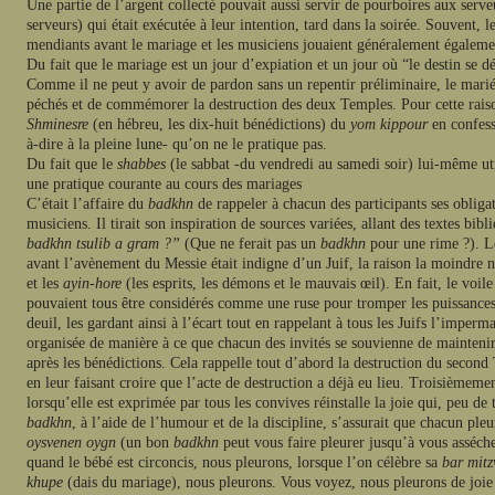
Une partie de l’argent collecté pouvait aussi servir de pourboires aux serve
serveurs) qui était exécutée à leur intention, tard dans la soirée. Souvent
mendiants avant le mariage et les musiciens jouaient généralement égaleme
Du fait que le mariage est un jour d’expiation et un jour où “le destin se dé
Comme il ne peut y avoir de pardon sans un repentir préliminaire, le marié e
péchés et de commémorer la destruction des deux Temples. Pour cette rais
Shminesre
(en hébreu, les dix-huit bénédictions) du
yom kippour
en confess
à-dire à la pleine lune- qu’on ne le pratique pas.
Du fait que le
shabbes
(le sabbat -du vendredi au samedi soir) lui-même ut
une pratique courante au cours des mariages
C’était l’affaire du
badkhn
de rappeler à chacun des participants ses obligat
musiciens. Il tirait son inspiration de sources variées, allant des textes bibl
badkhn tsulib a gram ?”
(Que ne ferait pas un
badkhn
pour une rime ?). 
avant l’avènement du Messie était indigne d’un Juif, la raison la moindre n
et les
ayin-hore
(les esprits, les démons et le mauvais œil). En fait, le voile
pouvaient tous être considérés comme une ruse pour tromper les puissances 
deuil, les gardant ainsi à l’écart tout en rappelant à tous les Juifs l’impe
organisée de manière à ce que chacun des invités se souvienne de maintenir l
après les bénédictions. Cela rappelle tout d’abord la destruction du second 
en leur faisant croire que l’acte de destruction a déjà eu lieu. Troisièmeme
lorsqu’elle est exprimée par tous les convives réinstalle la joie qui, peu de
badkhn
, à l’aide de l’humour et de la discipline, s’assurait que chacun pleu
oysvenen oygn
(un bon
badkhn
peut vous faire pleurer jusqu’à vous asséch
quand le bébé est circoncis, nous pleurons, lorsque l’on célèbre sa
bar mit
khupe
(dais du mariage), nous pleurons. Vous voyez, nous pleurons de joie p