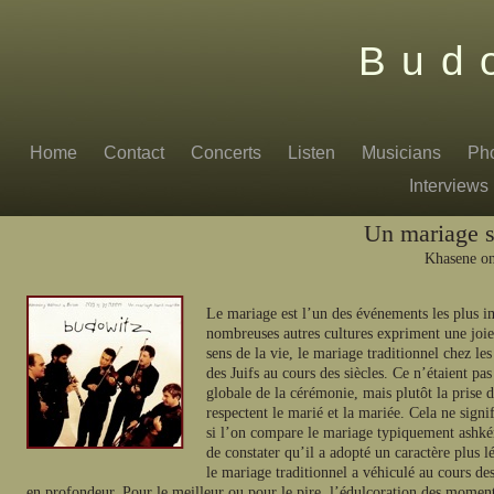
Bud
Home
Contact
Concerts
Listen
Musicians
Ph
Interviews
Un mariage s
Khasene on
Le mariage est l’un des événements les plus i
nombreuses autres cultures expriment une joie 
sens de la vie, le mariage traditionnel chez les
des Juifs au cours des siècles. Ce n’étaient pas
globale de la cérémonie, mais plutôt la prise 
respectent le marié et la mariée. Cela ne signi
si l’on compare le mariage typiquement ashkéna
de constater qu’il a adopté un caractère plus l
le mariage traditionnel a véhiculé au cours de
en profondeur. Pour le meilleur ou pour le pire, l’édulcoration des mome