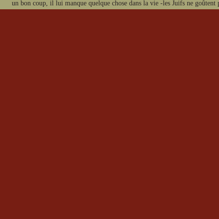
un bon coup, il lui manque quelque chose dans la vie -les Juifs ne goûtent 