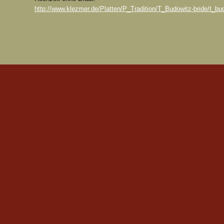
http://www.klezmer.de/Platten/P_Tradition/T_Budowitz-bride/t_bud