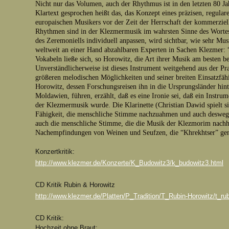
Nicht nur das Volumen, auch der Rhythmus ist in den letzten 80 J
Klartext gesprochen heißt das, das Konzept eines präzisen, regul
europaischen Musikers vor der Zeit der Herrschaft der kommerziel
Rhythmen sind in der Klezmermusik im wahrsten Sinne des Wortes
des Zeremoniells individuell anpassen, wird sichtbar, wie sehr Mus
weltweit an einer Hand abzahlbaren Experten in Sachen Klezmer: “
Vokabeln ließe sich, so Horowitz, die Art ihrer Musik am besten b
Unverständlicherweise ist dieses Instrument weitgehend aus der Pr
größeren melodischen Möglichkeiten und seiner breiten Einsatzfäh
Horowitz, dessen Forschungsreisen ihn in die Ursprungsländer hin
Moldawien, führen, erzählt, daß es eine Ironie sei, daß ein Instr
der Klezmermusik wurde. Die Klarinette (Christian Dawid spielt 
Fähigkeit, die menschliche Stimme nachzuahmen und auch deswegen 
auch die menschliche Stimme, die die Musik der Klezmorim nachhal
Nachempfindungen von Weinen und Seufzen, die “Khrekhtser
Konzertkritik:
http://www.klezmer.de/Konzerte/K_Budowitz3/k_budowitz3.html
CD Kritik Rubin & Horowitz
http://www.klezmer.de/Platten/P_Tradition/T_Rubin-Horowitz/t_rub
CD Kritik:
Hochzeit ohne Braut: