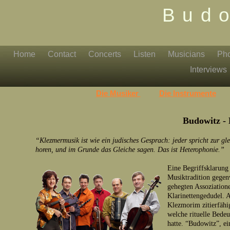
Bud
Home
Contact
Concerts
Listen
Musicians
Ph
Interviews
Die Musiker
Die Instrumente
Budowitz -
“Klezmermusik ist wie ein judisches Gesprach: jeder spricht zur gle
horen, und im Grunde das Gleiche sagen. Das ist Heterophonie.”
Eine Begriffsklarung 
Musiktradition gegen
gehegten Assoziation
Klarinettengedudel. 
Klezmorim zitierfähig
welche rituelle Bede
hatte. “Budowitz”, ei