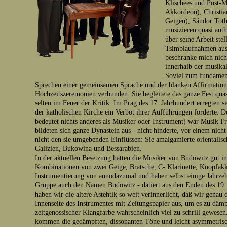
Klischees und Post-M
Akkordeon), Christia
Geigen), Sándor Toth 
musizieren quasi aut
über seine Arbeit ste
Tsimblaufnahmen aus 
beschranke mich nich
innerhalb der musika
Soviel zum fundament
Sprechen einer gemeinsamen Sprache und der blanken Affirmation
Hochzeitszeremonien verbunden. Sie begleitete das ganze Fest quasi
selten im Feuer der Kritik. Im Prag des 17. Jahrhundert erregten s
der katholischen Kirche ein Verbot ihrer Aufführungen forderte. D
bedeutet nichts anderes als Musiker oder Instrument) war Musik F
bildeten sich ganze Dynastein aus - nicht hinderte, vor einem nich
nicht den sie umgebenden Einflüssen: Sie amalgamierte orientalis
Galizien, Bukowina und Bessarabien.
In der aktuellen Besetzung hatten die Musiker von Budowitz gut i
Kombinationen von zwei Geige, Bratsche, C- Klarinette, Knopfak
Instrumentierung von annodazumal und haben selbst einige Jahrzehn
Gruppe auch den Namen Budowitz - datiert aus den Enden des 19. 
haben wir die altere Astehtik so weit verinnerlicht, daß wir genau
Innenseite des Instrumentes mit Zeitungspapier aus, um es zu däm
zeitgenossischer Klangfarbe wahrscheinlich viel zu schrill gewes
kommen die gedämpften, dissonanten Töne und leicht asymmetris